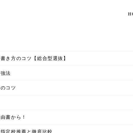
H
？書き方のコツ【総合型選抜】
勉強法
方のコツ
理由書から！
！指定校推薦と徹底比較