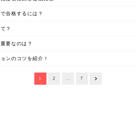
抜で合格するには？
って？
が重要なのは？
ションのコツを紹介！
1
2
…
7