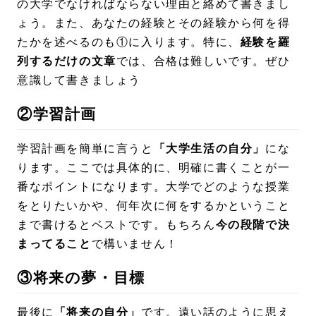
の大学でなければならない理由と絡めて書きまし
ょう。また、あなたの経験とその経験から何を得
たかを述べるのも①に入ります。特に、
経験を羅
列するだけの文章
では、合格は難しいです。ぜひ
意識して書きましょう
②学習計画
学習計画を簡単に言うと
「大学生活の自分」
にな
ります。ここでは具体的に、明確に書くことが一
番なポイントになります。大学でどのような授業
をとりたいかや、何年次に何をするかということ
まで書けるとベストです。もちろん
今の段階で決
まってること
で構いません！
③将来の夢・目標
最後に
「将来の自分」
です。遠い話のように思え