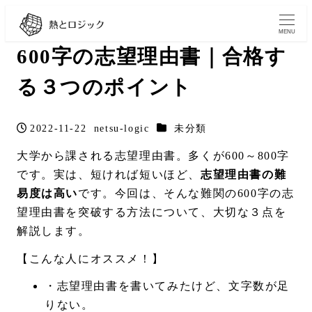
MENU
600字の志望理由書｜合格す
る３つのポイント
カテゴリー
2022-11-22
netsu-logic
未分類
投稿日
著
者
大学から課される志望理由書。多くが600～800字
です。実は、短ければ短いほど、
志望理由書の難
易度は高い
です。今回は、そんな難関の600字の志
望理由書を突破する方法について、大切な３点を
解説します。
【こんな人にオススメ！】
・志望理由書を書いてみたけど、文字数が足
りない。