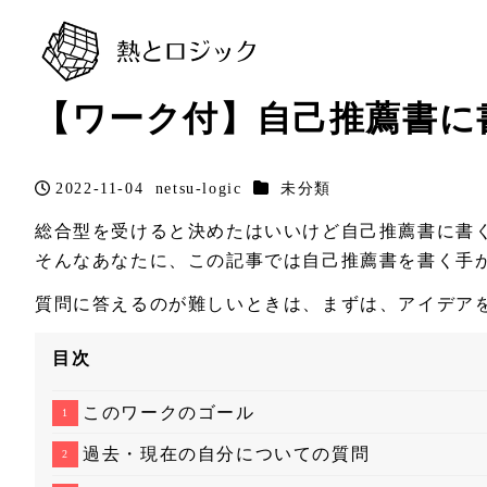
【ワーク付】自己推薦書に
カテゴリー
2022-11-04
netsu-logic
未分類
投稿日
著
者
総合型を受けると決めたはいいけど自己推薦書に書
そんなあなたに、この記事では自己推薦書を書く手
質問に答えるのが難しいときは、まずは、アイデアを
目次
このワークのゴール
過去・現在の自分についての質問